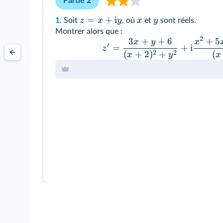
Partie 2
=
+
i
z
x
y
x
y
1.
Soit
, où
et
sont réels.
Montrer alors que :
2
3
+
+
6
+
5
x
y
x
′
=
+
i
z
2
2
(
+
2
)
+
(
x
y
x