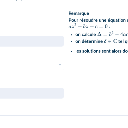
Remarque
Pour résoudre une équation 
2
+
+
=
0
a
z
b
z
c
:
2
Δ
=
−
4
b
a
on calcule
C
∈
δ
on détermine
tel 
les solutions sont alors d