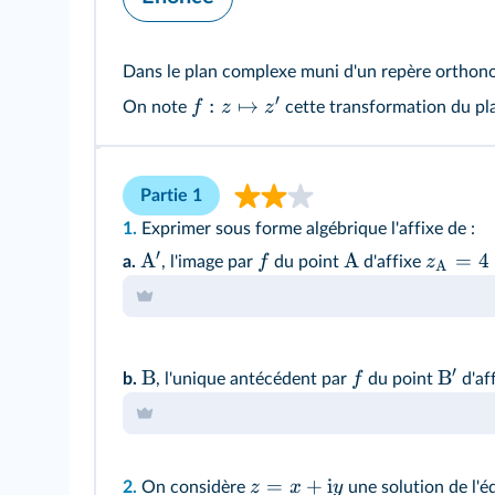
Dans le plan complexe muni d'un repère orthon
′
:
↦
f
z
z
On note
cette transformation du pla
Partie 1
1.
Exprimer sous forme algébrique l'affixe de :
′
A
A
=
4
f
z
a.
, l'image par
du point
d'affixe
A
′
B
B
f
b.
, l'unique antécédent par
du point
d'af
=
+
i
z
x
y
2.
On considère
une solution de l'