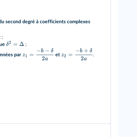
du second degré à coefficients complexes
c
;
2
=
Δ
δ
que
;
−
−
−
+
b
δ
b
δ
=
=
z
z
onnées par
et
.
1
2
2
2
a
a