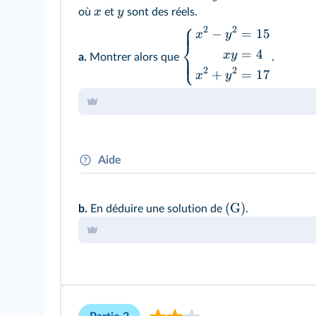
x
y
où
et
sont des réels.
⎧
2
2
−
=
15
x
y
⎨
=
4
x
y
⎩
a.
Montrer alors que
.
2
2
+
=
17
x
y
Aide
2
2
2
∣
∣
=
+
z
x
y
On rappelle que
.
(
G
)
b.
En déduire une solution de
.