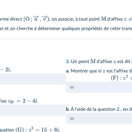
(
O
;
,
)
M
u
v
z
ormé direct
, on associe, à tout point
d'affixe
n et on cherche à déterminer quelques propriétés de cette tran
M
z
3.
Un point
d'affixe
est dit
−
2
i
.
z
a.
Montrer que si
est l'affixe 
2
(
F
)
:
z
=
2
−
4
i
z
fixe
.
′
B
b.
À l'aide de la question
2.
, en 
2
(
G
)
:
=
15
+
8
i
z
équation
,