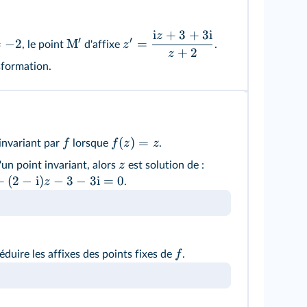
i
+
3
+
3
i
z
′
′

=
−
2
M
=
z
, le point
d'affixe
.
+
2
z
sformation.
(
)
=
f
f
z
z
 invariant par
lorsque
.
z
d'un point invariant, alors
est solution de :
+
(
2
−
i
)
−
3
−
3
i
=
0
z
.
f
déduire les affixes des points fixes de
.