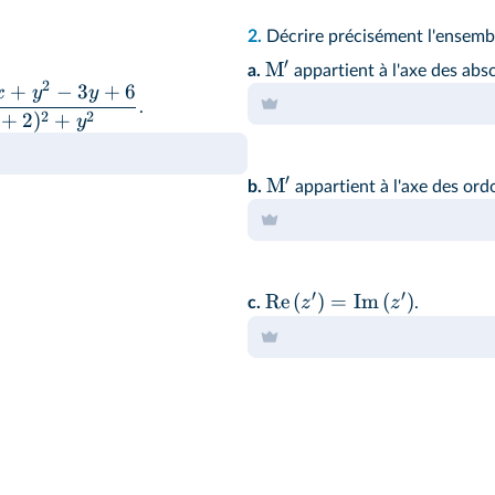
2.
Décrire précisément l'ensemb
′
M
a.
appartient à l'axe des absc
2
+
−
3
+
6
x
y
y
.
2
2
+
2
)
+
y
′
M
b.
appartient à l'axe des ord
′
′
Re
(
)
=
Im
(
)
z
z
c.
.