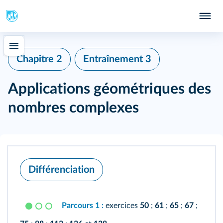
Chapitre 2
Entraînement 3
Applications géométriques des
nombres complexes
Différenciation
Parcours 1 :
exercices
50
;
61
;
65
;
67
;