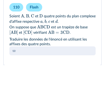
110
Flash
A
B
C
D
Soient
,
,
et
quatre points du plan complexe
a
b
c
d
d'affixe respective
,
,
et
.
ABCD
On suppose que
est un trapèze de base
[
AB
]
[
CD
]
AB
=
3
CD
et
vérifiant
.
Traduire les données de l'énoncé en utilisant les
affixes des quatre points.