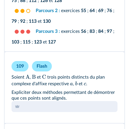
75
;
88
;
112
;
126
et
128
Parcours 2 :
exercices
55
;
64
;
69
;
76
;
79
;
92
;
113
et
130
Parcours 3 :
exercices
56
;
83
;
84
;
97
;
103
;
115
;
123
et
127
109
Flash
A
B
C
Soient
,
et
trois points distincts du plan
a
b
c
complexe d'affixe respective
,
et
.
Expliciter deux méthodes permettant de démontrer
que ces points sont alignés.