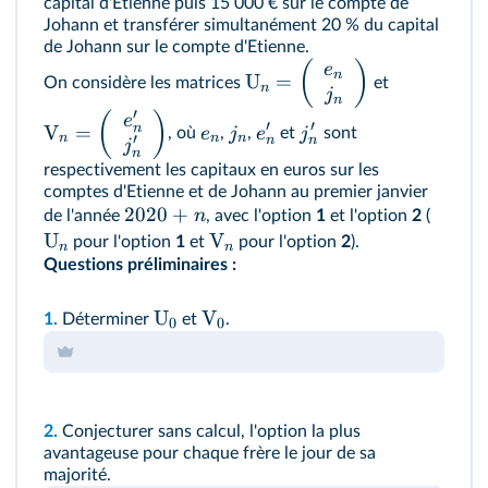
capital d'Etienne puis 15 000 € sur le compte de
Johann et transférer simultanément 20 % du capital
de Johann sur le compte d'Etienne.
(
)
e
n
U
=
On considère les matrices
et
n
j
n
′
(
)
e
′
′
n
V
=
e
j
e
j
, où
,
,
et
sont
′
n
n
n
n
n
j
n
respectivement les capitaux en euros sur les
comptes d'Etienne et de Johann au premier janvier
2020
+
n
de l'année
, avec l'option
1
et l'option
2
(
U
V
pour l'option
1
et
pour l'option
2
).
n
n
Questions préliminaires :
U
V
1.
Déterminer
et
.
0
0
2.
Conjecturer sans calcul, l'option la plus
avantageuse pour chaque frère le jour de sa
majorité.