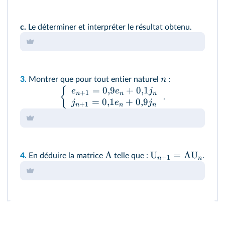
c.
Le déterminer et interpréter le résultat obtenu.
n
3.
Montrer que pour tout entier naturel
:
=
0
,
9
+
0
,
1
{
e
e
j
+
1
n
n
n
.
=
0
,
1
+
0
,
9
j
e
j
+
1
n
n
n
A
U
=
AU
4.
En déduire la matrice
telle que :
.
+
1
n
n