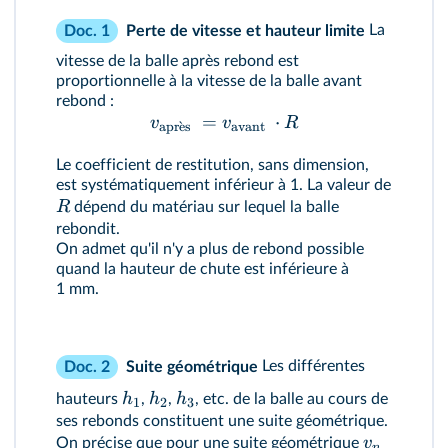
Perte de vitesse et hauteur limite
La
Doc. 1
vitesse de la balle après rebond est
proportionnelle à la vitesse de la balle avant
rebond :
=
⋅
v
v
R
apr
ˋ
e
s
avant
Le coefficient de restitution, sans dimension,
est systématiquement inférieur à 1. La valeur de
R
dépend du matériau sur lequel la balle
rebondit.
On admet qu'il n'y a plus de rebond possible
quand la hauteur de chute est inférieure à
1 mm.
Suite géométrique
Les différentes
Doc. 2
h
h
h
hauteurs
,
,
, etc. de la balle au cours de
1
2
3
ses rebonds constituent une suite géométrique.
v
On précise que pour une suite géométrique
n