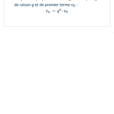
q
v
de raison
et de premier terme
:
0
n
=
⋅
v
q
v
n
0