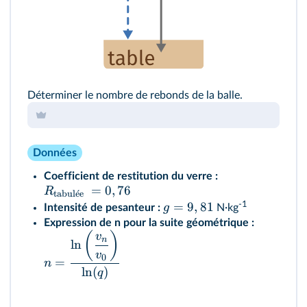
Déterminer le nombre de rebonds de la balle.
Données
Coefficient de restitution du verre :
=
0
,
76
R
tabul
ˊ
e
e
-1
=
9
,
81
g
Intensité de pesanteur :
N·kg
Expression de n pour la suite géométrique :
(
)
v
n
ln
v
0
=
n
ln
(
)
q