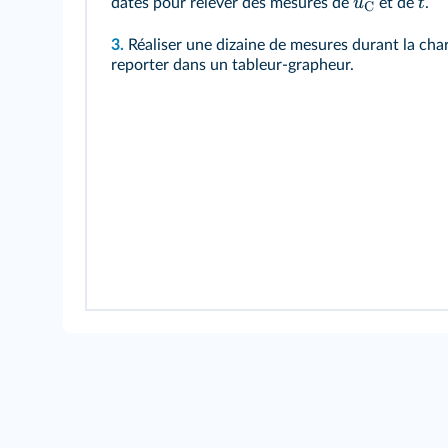
u
t
dates pour relever des mesures de
et de
.
C
3.
Réaliser une dizaine de mesures durant la cha
reporter dans un tableur‑grapheur.