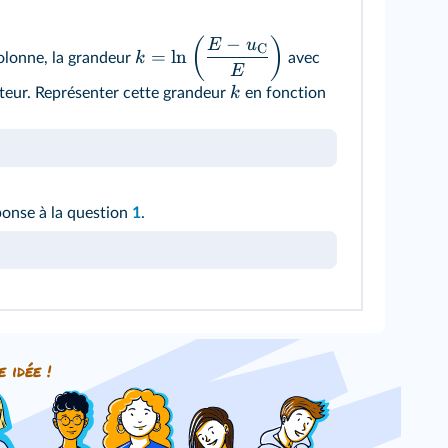
−
(
)
E
u
C
=
ln
k
olonne, la grandeur
avec
E
k
teur. Représenter cette grandeur
en fonction
éponse à la question
1
.
e idée !