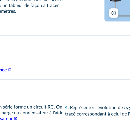
s un tableur de façon à tracer
ramètres.
phet.co
ance
 série forme un circuit RC. On
u
4.
Représenter l'évolution de
C
charge du condensateur à l'aide
tracé correspondant à celui de l
sateur