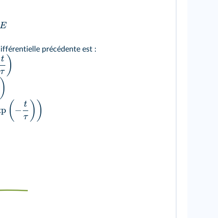
E
ifférentielle précédente est :
)
t
τ
)
(
)
)
t
xp
−
τ