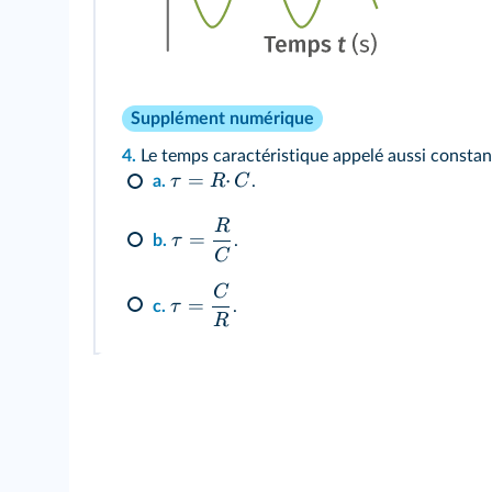
Supplément numérique
4.
Le temps caractéristique appelé aussi constant
=
⋅
τ
R
C
a.
.
R
=
τ
b.
.
C
C
=
τ
c.
.
R