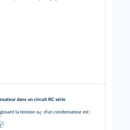
sateur dans un circuit RC série
u
égissant la tension
d'un condensateur est :
C
E
C