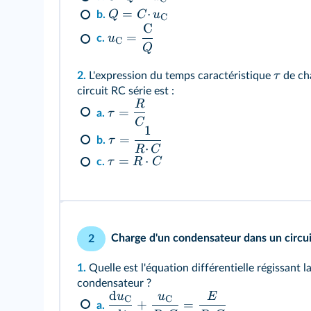
=
⋅
Q
C
u
b.
C
C
=
u
c.
C
Q
τ
2.
L'expression du temps caractéristique
de ch
circuit RC série est :
R
=
τ
a.
C
1
=
τ
b.
⋅
R
C
=
⋅
τ
R
C
c.
Charge d'un condensateur dans un circui
2
1.
Quelle est l'équation différentielle régissant 
condensateur ?
d
u
u
E
C
C
+
=
a.