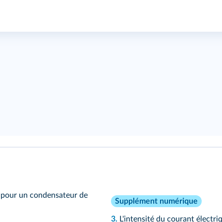
pour un condensateur de
Supplément numérique
3.
L'intensité du courant électr