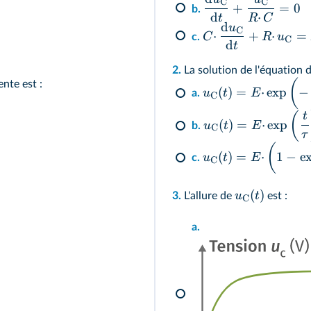
C
C
+
=
0
b.
d
⋅
t
R
C
d
u
C
⋅
+
⋅
=
C
R
u
c.
C
d
t
2.
La solution de l'équation d
(
ente est :
(
)
=
⋅
exp
−
u
t
E
a.
C
(
t
(
)
=
⋅
exp
u
t
E
b.
C
τ
(
(
)
=
⋅
1
−
e
u
t
E
c.
C
(
)
u
t
3.
L'allure de
est :
C
a.