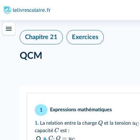
Chapitre 21
Exercices
QCM
Expressions mathématiques
1
Q
u
1.
La relation entre la charge
et la tension
C
C
capacité
est :
⋅
=
C
Q
u
a.
C