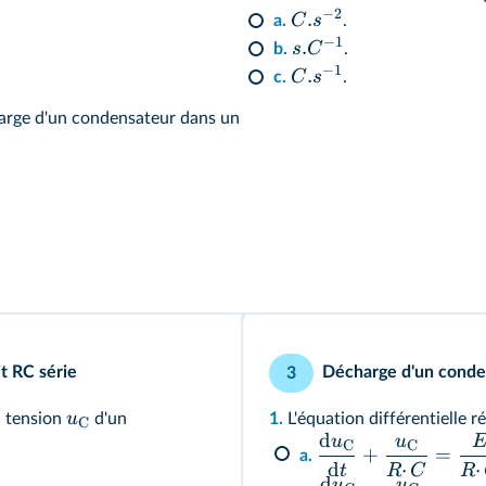
−
2
.
C
s
a.
.
−
1
.
s
C
b.
.
−
1
.
C
s
c.
.
arge d'un condensateur dans un
t RC série
Décharge d'un conden
3
u
la tension
d'un
1.
L'équation différentielle r
C
d
u
u
C
C
+
=
a.
d
⋅
⋅
t
R
C
R
d
u
u