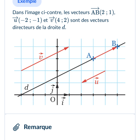
Exemple
AB
(
2
;
1
)
Dans l'image ci‑contre, les vecteurs
,
(
−
2
;
−
1
)
(
4
;
2
)
u
v
et
sont des vecteurs
d
directeurs de la droite
.
Remarque