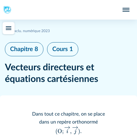
Exclu. numérique 2023
Chapitre 8
Cours 1
Vecteurs directeurs et
équations cartésiennes
Dans tout ce chapitre, on se place
dans un repère orthonormé
(
O
;
,
)
.
i
j