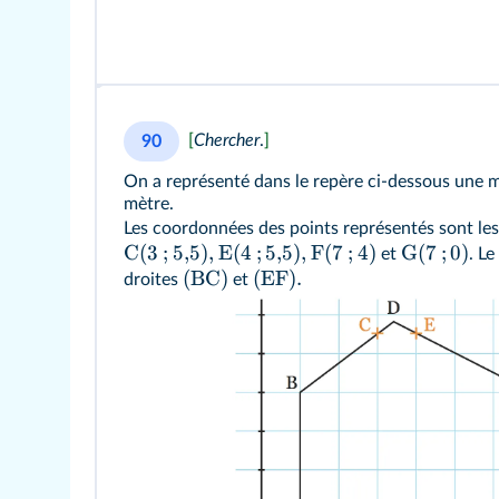
[
Chercher
.
]
90
On a représenté dans le repère ci-dessous une ma
mètre.
Les coordonnées des points représentés sont les
C
(
3
;
5
,
5
)
,
E
(
4
;
5
,
5
)
,
F
(
7
;
4
)
G
(
7
;
0
)
et
. L
(
BC
)
(
EF
)
.
droites
et