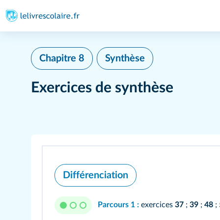
Chapitre 8
Synthèse
Exercices de synthèse
Différenciation
Parcours 1 :
exercices
37
;
39
;
48
;