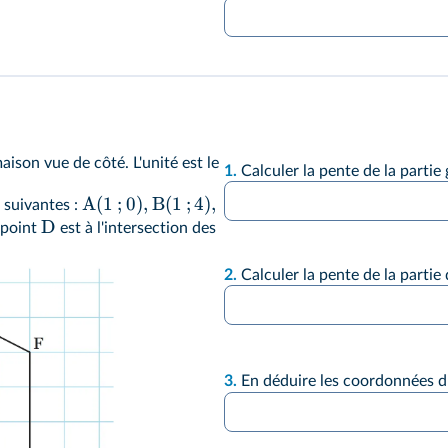
ison vue de côté. L'unité est le
1.
Calculer la pente de la partie
A
(
1
;
0
)
,
B
(
1
;
4
)
,
 suivantes :
D
e point
est à l'intersection des
2.
Calculer la pente de la partie 
3.
En déduire les coordonnées 