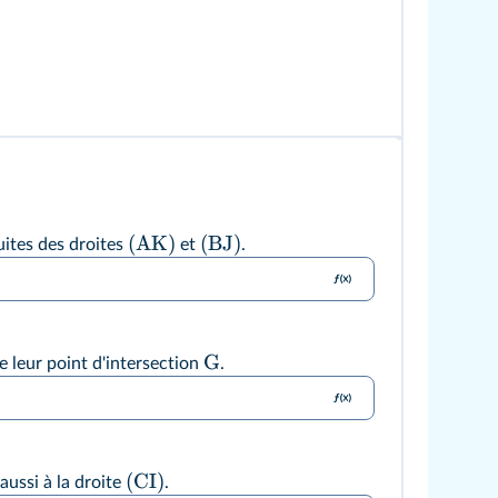
(
AK
)
(
BJ
)
ites des droites
et
.
G
 leur point d'intersection
.
(
CI
)
aussi à la droite
.