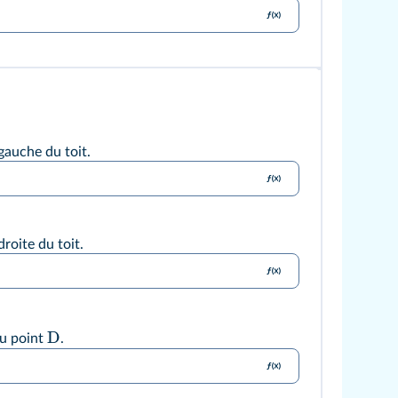
 gauche du toit.
droite du toit.
D
du point
.