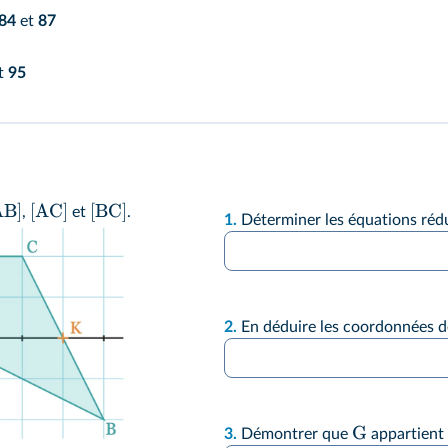
84
et
87
t
95
AB
]
[
AC
]
[
BC
]
,
et
.
1.
Déterminer les équations rédu
2.
En déduire les coordonnées de
G
3.
Démontrer que
appartient 