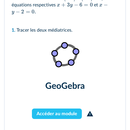
+
3
−
6
=
0
−
x
y
x
équations respectives
et
−
2
=
0.
y
1.
Tracer les deux médiatrices.
GeoGebra
Accéder au module