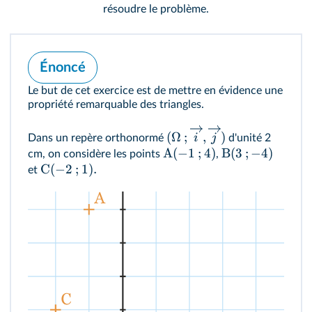
résoudre le problème.
Énoncé
Le but de cet exercice est de mettre en évidence une
propriété remarquable des triangles.
(
Ω
;
,
)
i
j
Dans un repère orthonormé
d'unité 2
A
(
−
1
;
4
)
B
(
3
;
−
4
)
cm, on considère les points
,
C
(
−
2
;
1
)
.
et