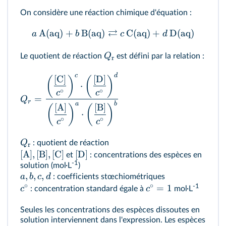
On considère une réaction chimique d'équation :
⇄
A
(
aq
)
+
B
(
aq
)
C
(
aq
)
+
D
(
aq
)
a
b
c
d
Q
Le quotient de réaction
est défini par la relation :
r
c
d
[
C
]
[
D
]
(
)
(
)
⋅
∘
∘
c
c
=
Q
r
a
b
[
A
]
[
B
]
(
)
(
)
⋅
∘
∘
c
c
Q
: quotient de réaction
r
[
A
]
,
[
B
]
,
[
C
]
[
D
]
et
: concentrations des espèces en
-1
solution (mol·L
)
,
,
,
a
b
c
d
: coefficients stœchiométriques
∘
∘
-1
=
1
c
c
: concentration standard égale à
mol·L
Seules les concentrations des espèces dissoutes en
solution interviennent dans l'expression. Les espèces