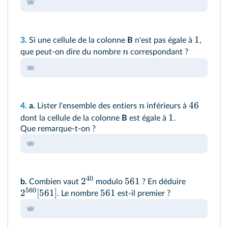
1
3.
Si une cellule de la colonne
B
n'est pas égale à
,
n
que peut‑on dire du nombre
correspondant ?
46
n
4.
a.
Lister l'ensemble des entiers
inférieurs à
1
dont la cellule de la colonne
B
est égale à
.
Que remarque‑t‑on ?
40
2
561
b.
Combien vaut
modulo
? En déduire
560
2
[
561
]
561
. Le nombre
est‑il premier ?