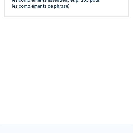
les compléments essentiels
, et p. 255 pour
les compléments de phrase
)