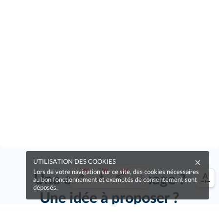
UTILISATION DES COOKIES
Lors de votre navigation sur ce site, des cookies nécessaires
Une erreur sur la page ?
au bon fonctionnement et exemptés de consentement sont
déposés.
Une idée à proposer ?
Nos manuels sont collaboratifs, n'hésitez pas à